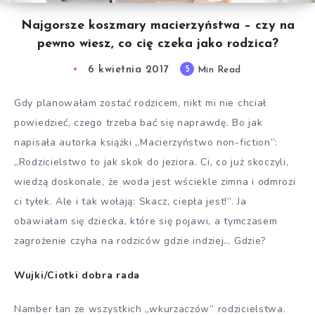
Najgorsze koszmary macierzyństwa – czy na
pewno wiesz, co cię czeka jako rodzica?
6 kwietnia 2017
5
Min Read
Gdy planowałam zostać rodzicem, nikt mi nie chciał
powiedzieć, czego trzeba bać się naprawdę. Bo jak
napisała autorka książki „Macierzyństwo non-fiction”:
„Rodzicielstwo to jak skok do jeziora. Ci, co już skoczyli,
wiedzą doskonale, że woda jest wściekle zimna i odmrozi
ci tyłek. Ale i tak wołają: Skacz, ciepła jest!”. Ja
obawiałam się dziecka, które się pojawi, a tymczasem
zagrożenie czyha na rodziców gdzie indziej… Gdzie?
Wujki/Ciotki dobra rada
Namber łan ze wszystkich „wkurzaczów” rodzicielstwa.