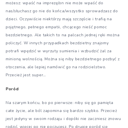
możesz: wpaść na imprezę/on nie może wpaść do
nas/słuchasz go nie do końca/wszystko sprowadzasz do
dzieci. Oczywiście niektórzy mają szczęście i trafią na
pojętnego, pełnego empatii, chcącego nieść pomoc
bezdzietnego. Ale takich to na palcach jednej ręki można
policzyć. W innych przypadkach bezdzietny znajomy
potrafi wpędzić w wyrzuty sumienia i wzbudzić żal za
minioną wolnością. Można się niby bezdzietnego pozbyć z
otoczenia, ale lepiej namówić go na rodzicielstwo.
Przecież jest super…
Poród
Na szarym końcu, bo po pierwsze: niby się go pamięta
całe życie, ale ból zapomina się bardzo szybko. Przecież
jest jedyny w swoim rodzaju i dopóki nie zaczniesz znowu
rodzić, więcej go nie poczujesz. Po drugie poród się