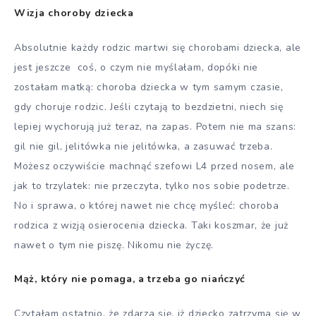
Wizja choroby dziecka
Absolutnie każdy rodzic martwi się chorobami dziecka, ale
jest jeszcze coś, o czym nie myślałam, dopóki nie
zostałam matką: choroba dziecka w tym samym czasie,
gdy choruje rodzic. Jeśli czytają to bezdzietni, niech się
lepiej wychorują już teraz, na zapas. Potem nie ma szans:
gil nie gil, jelitówka nie jelitówka, a zasuwać trzeba.
Możesz oczywiście machnąć szefowi L4 przed nosem, ale
jak to trzylatek: nie przeczyta, tylko nos sobie podetrze.
No i sprawa, o której nawet nie chcę myśleć: choroba
rodzica z wizją osierocenia dziecka. Taki koszmar, że już
nawet o tym nie piszę. Nikomu nie życzę.
Mąż, który nie pomaga, a trzeba go niańczyć
Czytałam ostatnio, że zdarza się, iż dziecko zatrzyma się w