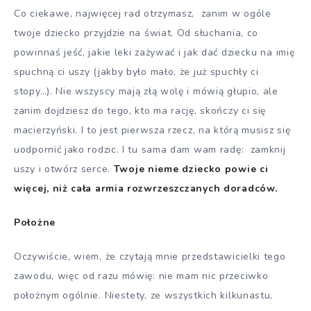
Co ciekawe, najwięcej rad otrzymasz, zanim w ogóle
twoje dziecko przyjdzie na świat. Od słuchania, co
powinnaś jeść, jakie leki zażywać i jak dać dziecku na imię
spuchną ci uszy (jakby było mało, że już spuchły ci
stopy…). Nie wszyscy mają złą wolę i mówią głupio, ale
zanim dojdziesz do tego, kto ma rację, skończy ci się
macierzyński. I to jest pierwsza rzecz, na którą musisz się
uodpornić jako rodzic. I tu sama dam wam radę: zamknij
uszy i otwórz serce.
Twoje nieme dziecko powie ci
więcej, niż cała armia rozwrzeszczanych doradców.
Położne
Oczywiście, wiem, że czytają mnie przedstawicielki tego
zawodu, więc od razu mówię: nie mam nic przeciwko
położnym ogólnie. Niestety, ze wszystkich kilkunastu,