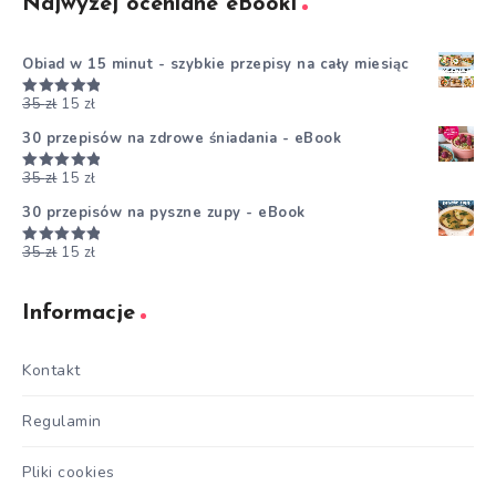
Najwyżej oceniane eBooki
Obiad w 15 minut - szybkie przepisy na cały miesiąc
35
zł
15
zł
Oceniono
5.00
na 5
30 przepisów na zdrowe śniadania - eBook
35
zł
15
zł
Oceniono
5.00
na 5
30 przepisów na pyszne zupy - eBook
35
zł
15
zł
Oceniono
5.00
na 5
Informacje
Kontakt
Regulamin
Pliki cookies