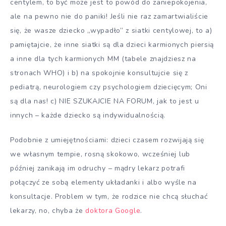
centylem, to być może jest to powód do zaniepokojenia,
ale na pewno nie do paniki! Jeśli nie raz zamartwialiście
się, że wasze dziecko „wypadło” z siatki centylowej, to a)
pamiętajcie, że inne siatki są dla dzieci karmionych piersią
a inne dla tych karmionych MM (tabele znajdziesz na
stronach WHO) i b) na spokojnie konsultujcie się z
pediatrą, neurologiem czy psychologiem dziecięcym; Oni
są dla nas! c) NIE SZUKAJCIE NA FORUM, jak to jest u
innych – każde dziecko są indywidualnością.
Podobnie z umiejętnościami: dzieci czasem rozwijają się
we własnym tempie, rosną skokowo, wcześniej lub
później zanikają im odruchy – mądry lekarz potrafi
połączyć ze sobą elementy układanki i albo wyśle na
konsultacje. Problem w tym, że rodzice nie chcą słuchać
lekarzy, no, chyba że
doktora Google
.