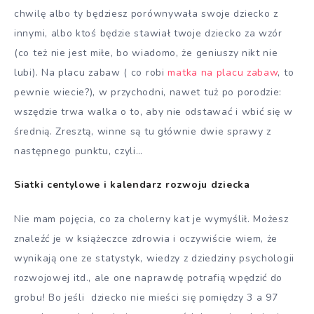
chwilę albo ty będziesz porównywała swoje dziecko z
innymi, albo ktoś będzie stawiał twoje dziecko za wzór
(co też nie jest miłe, bo wiadomo, że geniuszy nikt nie
lubi). Na placu zabaw ( co robi
matka na placu zabaw
, to
pewnie wiecie?), w przychodni, nawet tuż po porodzie:
wszędzie trwa walka o to, aby nie odstawać i wbić się w
średnią. Zresztą, winne są tu głównie dwie sprawy z
następnego punktu, czyli…
Siatki centylowe i kalendarz rozwoju dziecka
Nie mam pojęcia, co za cholerny kat je wymyślił. Możesz
znaleźć je w książeczce zdrowia i oczywiście wiem, że
wynikają one ze statystyk, wiedzy z dziedziny psychologii
rozwojowej itd., ale one naprawdę potrafią wpędzić do
grobu! Bo jeśli dziecko nie mieści się pomiędzy 3 a 97