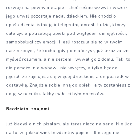
rozwoju na pewnym etapie i choć rośnie wzwyż i wszerz,
jego umysł pozostaje nadal dzieckiem. Nie chodzi o
upośledzenia: istnieją inteligentni, dorośli ludzie, którzy
całe życie potrzebują opieki pod względem umiejętności,
samoobsługi czy emocji. I jeśli rozczula się to w twoim
narzeczonym, że kocha, gdy go niańczysz, już teraz zacznij
myśleć rozumem, a nie sercem i wywal go z domu. Taki to
nie pomoże, nie wybawi, nie wyręczy, a tylko będzie
jojczał, że zajmujesz się więcej dzieckiem, a on poszedł w
odstawkę. Znajdzie sobie inną do opieki, a ty zostaniesz z
nogą w nocniku. Jakby mało ci było nocników.
Bezdzietni znajomi
Już kiedyś o nich pisałam, ale teraz nieco na serio. Nie licz
na to, że jakikolwiek bezdzietny pojmie, dlaczego nie