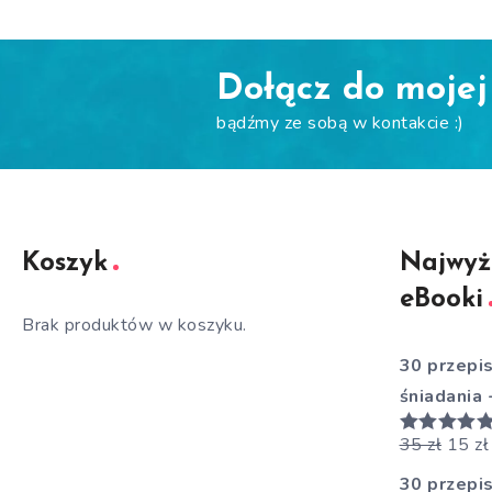
Dołącz do mojej 
bądźmy ze sobą w kontakcie :)
Koszyk
Najwyż
eBooki
Brak produktów w koszyku.
30 przepi
śniadania
35
zł
15
zł
Oceniono
5.00
na 5
30 przepi