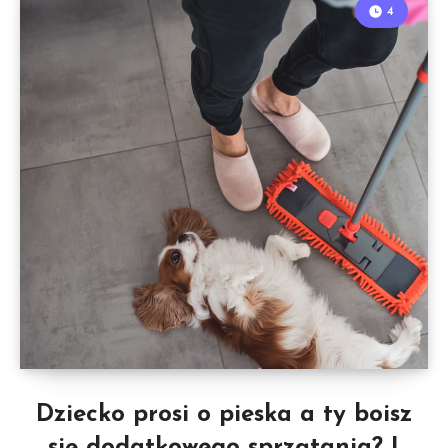
4
Dziecko prosi o pieska a ty boisz