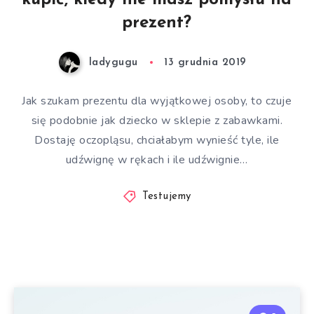
kupić, kiedy nie masz pomysłu na
prezent?
ladygugu
13 grudnia 2019
Jak szukam prezentu dla wyjątkowej osoby, to czuje
się podobnie jak dziecko w sklepie z zabawkami.
Dostaję oczopląsu, chciałabym wynieść tyle, ile
udźwignę w rękach i ile udźwignie…
Testujemy