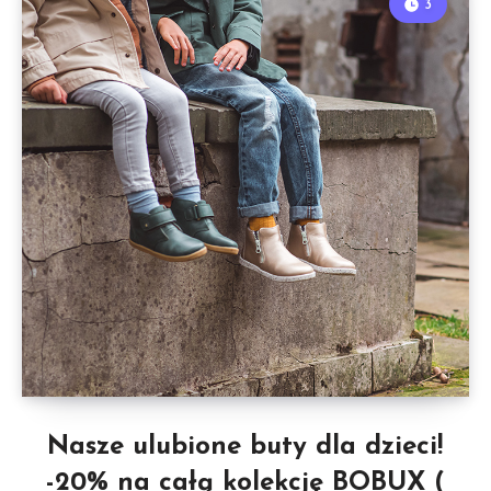
3
Nasze ulubione buty dla dzieci!
-20% na całą kolekcję BOBUX (