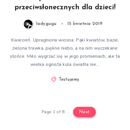
przeciwsłonecznych dla dzieci!
ladygugu
15 kwietnia 2019
Kwiecień. Upragniona wiosna. Pąki kwiatów, bazie,
zielona trawka, piękne niebo, a na nim wyczekane
słońce. Miło wygrzać się w jego promieniach, ale ta
wielka ognista kula światła nie…
Testujemy
Page 1 of 8
Next