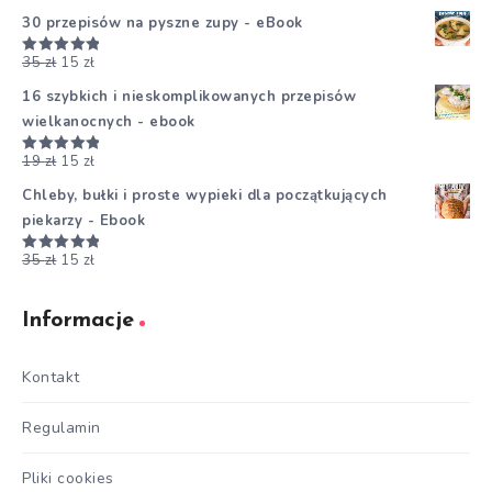
30 przepisów na pyszne zupy - eBook
35
zł
15
zł
Oceniono
5.00
na 5
16 szybkich i nieskomplikowanych przepisów
wielkanocnych - ebook
19
zł
15
zł
Oceniono
5.00
na 5
Chleby, bułki i proste wypieki dla początkujących
piekarzy - Ebook
35
zł
15
zł
Oceniono
5.00
na 5
Informacje
Kontakt
Regulamin
Pliki cookies