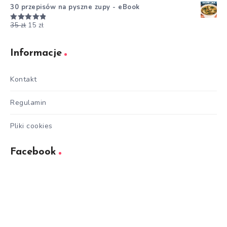
30 przepisów na pyszne zupy - eBook
35
zł
15
zł
Oceniono
5.00
na 5
Informacje
Kontakt
Regulamin
Pliki cookies
Facebook