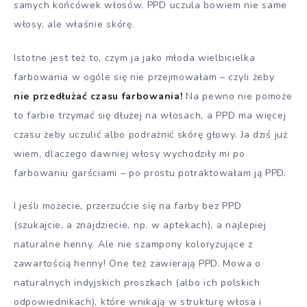
samych końcówek włosów. PPD uczula bowiem nie same
włosy, ale właśnie skórę.
Istotne jest też to, czym ja jako młoda wielbicielka
farbowania w ogóle się nie przejmowałam – czyli żeby
nie przedłużać czasu farbowania!
Na pewno nie pomoże
to farbie trzymać się dłużej na włosach, a PPD ma więcej
czasu żeby uczulić albo podrażnić skórę głowy. Ja dziś już
wiem, dlaczego dawniej włosy wychodziły mi po
farbowaniu garściami – po prostu potraktowałam ją PPD.
I jeśli możecie, przerzućcie się na farby bez PPD
(szukajcie, a znajdziecie, np. w aptekach), a najlepiej
naturalne henny. Ale nie szampony koloryzujące z
zawartością henny! One też zawierają PPD. Mowa o
naturalnych indyjskich proszkach (albo ich polskich
odpowiednikach), które wnikają w strukturę włosa i