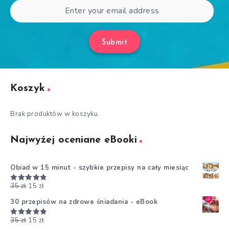
Submit
Koszyk
Brak produktów w koszyku.
Najwyżej oceniane eBooki
Obiad w 15 minut - szybkie przepisy na cały miesiąc
35
zł
15
zł
Oceniono
5.00
na 5
30 przepisów na zdrowe śniadania - eBook
35
zł
15
zł
Oceniono
5.00
na 5