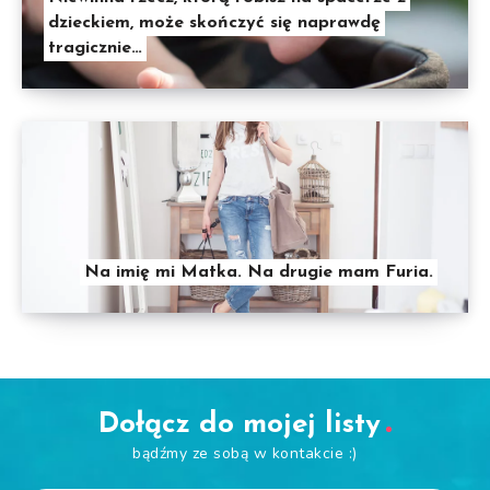
dzieckiem, może skończyć się naprawdę
tragicznie…
Na imię mi Matka. Na drugie mam Furia.
Dołącz do mojej listy
bądźmy ze sobą w kontakcie :)