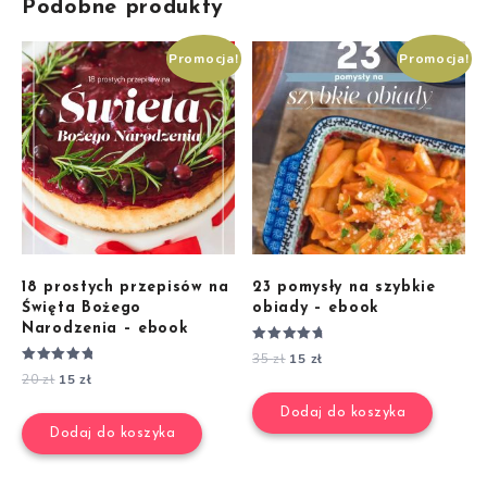
Podobne produkty
Promocja!
Promocja!
18 prostych przepisów na
23 pomysły na szybkie
Święta Bożego
obiady – ebook
Narodzenia – ebook
Oceniono
35
zł
15
zł
4.89
Oceniono
20
zł
15
zł
na 5
5.00
na 5
Dodaj do koszyka
Dodaj do koszyka