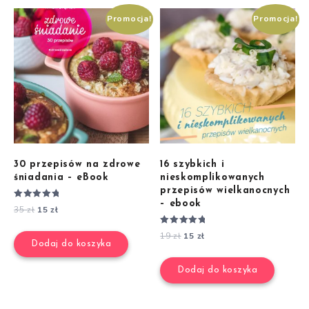
Promocja!
Promocja!
30 przepisów na zdrowe
16 szybkich i
śniadania – eBook
nieskomplikowanych
przepisów wielkanocnych
– ebook
Oceniono
35
zł
15
zł
5.00
na 5
Oceniono
19
zł
15
zł
5.00
Dodaj do koszyka
na 5
Dodaj do koszyka