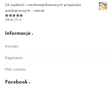
5.00
na 5
16 szybkich i nieskomplikowanych przepisów
wielkanocnych - ebook
19
zł
15
zł
Oceniono
5.00
na 5
Informacje
Kontakt
Regulamin
Pliki cookies
Facebook