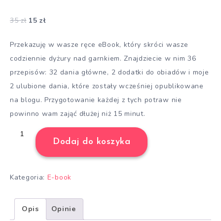
Oceniony
6
5.00
na 5
35
zł
15
zł
na
podstawie
ocen
klientów
Przekazuję w wasze ręce eBook, który skróci wasze
codziennie dyżury nad garnkiem. Znajdziecie w nim 36
przepisów: 32 dania główne, 2 dodatki do obiadów i moje
2 ulubione dania, które zostały wcześniej opublikowane
na blogu. Przygotowanie każdej z tych potraw nie
powinno wam zająć dłużej niż 15 minut.
ilość
Dodaj do koszyka
Obiad
w
15
Kategoria:
E-book
minut
-
Opis
Opinie
szybkie