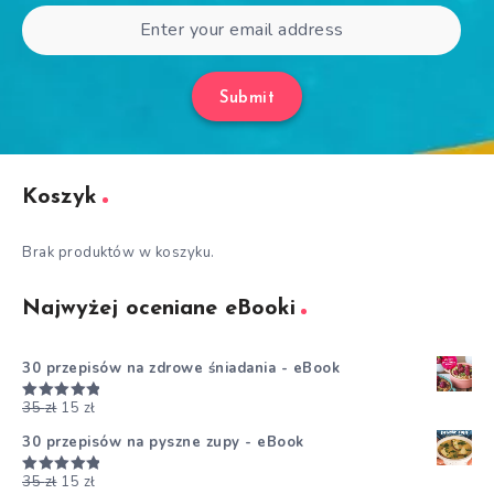
Submit
Koszyk
Brak produktów w koszyku.
Najwyżej oceniane eBooki
30 przepisów na zdrowe śniadania - eBook
35
zł
15
zł
Oceniono
5.00
na 5
30 przepisów na pyszne zupy - eBook
35
zł
15
zł
Oceniono