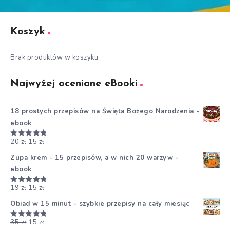
Koszyk
Brak produktów w koszyku.
Najwyżej oceniane eBooki
18 prostych przepisów na Święta Bożego Narodzenia -
ebook
20
zł
15
zł
Oceniono
5.00
na 5
Zupa krem - 15 przepisów, a w nich 20 warzyw -
ebook
19
zł
15
zł
Oceniono
5.00
na 5
Obiad w 15 minut - szybkie przepisy na cały miesiąc
35
zł
15
zł
Oceniono