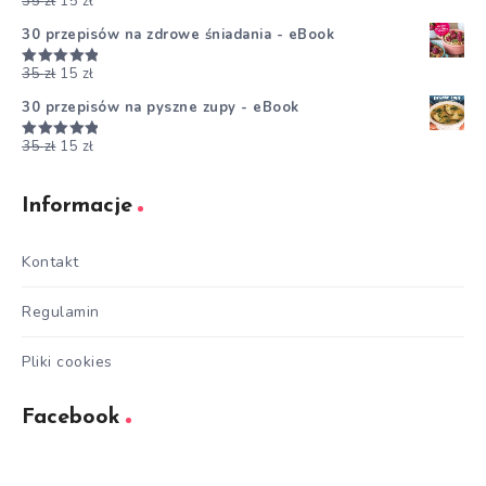
35
zł
15
zł
Oceniono
5.00
na 5
30 przepisów na zdrowe śniadania - eBook
35
zł
15
zł
Oceniono
5.00
na 5
30 przepisów na pyszne zupy - eBook
35
zł
15
zł
Oceniono
5.00
na 5
Informacje
Kontakt
Regulamin
Pliki cookies
Facebook