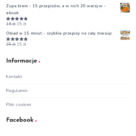
5.00
na 5
Zupa krem - 15 przepisów, a w nich 20 warzyw -
ebook
19
zł
15
zł
Oceniono
5.00
na 5
Obiad w 15 minut - szybkie przepisy na cały miesiąc
35
zł
15
zł
Oceniono
5.00
na 5
Informacje
Kontakt
Regulamin
Pliki cookies
Facebook