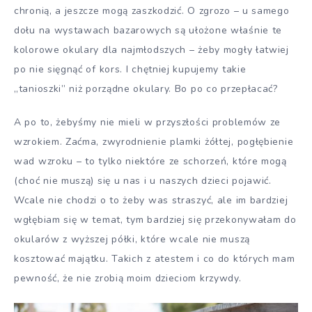
chronią, a jeszcze mogą zaszkodzić. O zgrozo – u samego
dołu na wystawach bazarowych są ułożone właśnie te
kolorowe okulary dla najmłodszych – żeby mogły łatwiej
po nie sięgnąć of kors. I chętniej kupujemy takie
„tanioszki” niż porządne okulary. Bo po co przepłacać?
A po to, żebyśmy nie mieli w przyszłości problemów ze
wzrokiem. Zaćma, zwyrodnienie plamki żółtej, pogłębienie
wad wzroku – to tylko niektóre ze schorzeń, które mogą
(choć nie muszą) się u nas i u naszych dzieci pojawić.
Wcale nie chodzi o to żeby was straszyć, ale im bardziej
wgłębiam się w temat, tym bardziej się przekonywałam do
okularów z wyższej półki, które wcale nie muszą
kosztować majątku. Takich z atestem i co do których mam
pewność, że nie zrobią moim dzieciom krzywdy.