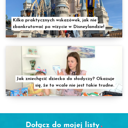
Kilka praktycznych wskazówek, jak nie
zbankrutować po wizycie w Disneylandzie!
Jak zniechęcić dziecko do słodyczy? Okazuje
się, że to wcale nie jest takie trudne.
Dołącz do mojej listy