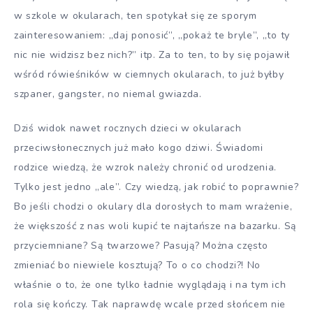
w szkole w okularach, ten spotykał się ze sporym
zainteresowaniem: „daj ponosić”, „pokaż te bryle”, „to ty
nic nie widzisz bez nich?” itp. Za to ten, to by się pojawił
wśród rówieśników w ciemnych okularach, to już byłby
szpaner, gangster, no niemal gwiazda.
Dziś widok nawet rocznych dzieci w okularach
przeciwsłonecznych już mało kogo dziwi. Świadomi
rodzice wiedzą, że wzrok należy chronić od urodzenia.
Tylko jest jedno „ale”. Czy wiedzą, jak robić to poprawnie?
Bo jeśli chodzi o okulary dla dorosłych to mam wrażenie,
że większość z nas woli kupić te najtańsze na bazarku. Są
przyciemniane? Są twarzowe? Pasują? Można często
zmieniać bo niewiele kosztują? To o co chodzi?! No
właśnie o to, że one tylko ładnie wyglądają i na tym ich
rola się kończy. Tak naprawdę wcale przed słońcem nie