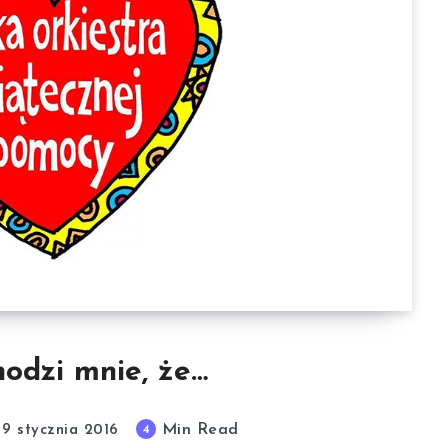
odzi mnie, że…
Min Read
4
9 stycznia 2016