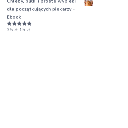
Chleby, bułki i proste wypieki
dla początkujących piekarzy -
Ebook
35
zł
15
zł
Oceniono
5.00
na 5