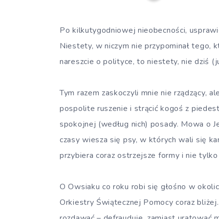
Po kilkutygodniowej nieobecności, usprawie
Niestety, w niczym nie przypominał tego, k
nareszcie o polityce, to niestety, nie dziś (j
Tym razem zaskoczyli mnie nie rządzący, ale
pospolite ruszenie i strącić kogoś z piedes
spokojnej (według nich) posady. Mowa o Je
czasy wiesza się psy, w których wali się k
przybiera coraz ostrzejsze formy i nie tylk
O Owsiaku co roku robi się głośno w okolic
Orkiestry Świątecznej Pomocy coraz bliżej.
rozdawać – defrauduje, zamiast uratować mi