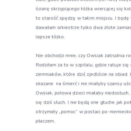
ścianę skrzypiącego łóżka wiercącej się kol
to starość spędzę w takim miejscu. I będę
dawałam orkiestrze tylko dwa złote zamia
lepsze łóżko.
Nie obchodzi mnie, czy Owsiak zatrudnia rod
Rodziłam za to w szpitalu, gdzie ratuje się
ziemniaków, które dziś zjedliście na obiad.
skazane na śmierć i nie miałyby szansy uś
Owsiak, połowa dzieci miałaby niedosłuc
się dziś słuch. I nie będą one głuche jak 
otrzymały „pomoc” w postaci po-niemiecki
płaczem.