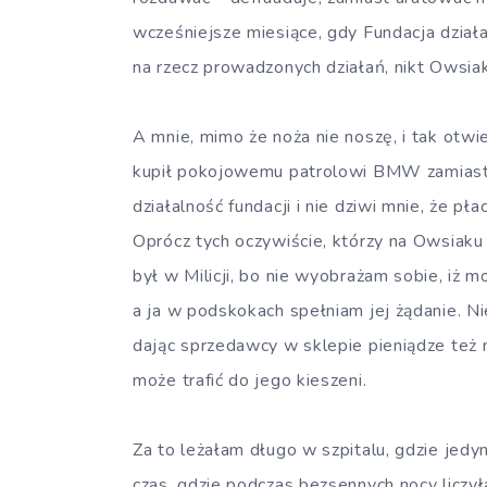
wcześniejsze miesiące, gdy Fundacja działa
na rzecz prowadzonych działań, nikt Owsiak
A mnie, mimo że noża nie noszę, i tak otwie
kupił pokojowemu patrolowi BMW zamiast S
działalność fundacji i nie dziwi mnie, że pła
Oprócz tych oczywiście, którzy na Owsiaku 
był w Milicji, bo nie wyobrażam sobie, iż m
a ja w podskokach spełniam jej żądanie. N
dając sprzedawcy w sklepie pieniądze też 
może trafić do jego kieszeni.
Za to leżałam długo w szpitalu, gdzie jed
czas, gdzie podczas bezsennych nocy liczy