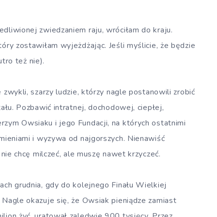
dliwionej zwiedzaniem raju, wróciłam do kraju.
tóry zostawiłam wyjeżdżając. Jeśli myślicie, że będzie
utro też nie).
 zwykli, szarzy ludzie, którzy nagle postanowili zrobić
tału. Pozbawić intratnej, dochodowej, ciepłej,
rzym Owsiaku i jego Fundacji, na których ostatnimi
amieniami i wyzywa od najgorszych. Nienawiść
o nie chcę milczeć, ale muszę nawet krzyczeć.
ach grudnia, gdy do kolejnego Finału Wielkiej
 Nagle okazuje się, że Owsiak pieniądze zamiast
lion żyć, uratował zaledwie 900 tysięcy. Przez