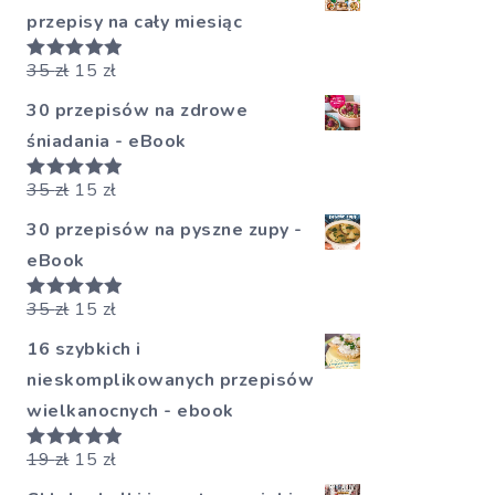
przepisy na cały miesiąc
35
zł
15
zł
Oceniono
5.00
na 5
30 przepisów na zdrowe
śniadania - eBook
35
zł
15
zł
Oceniono
5.00
na 5
30 przepisów na pyszne zupy -
eBook
35
zł
15
zł
Oceniono
5.00
na 5
16 szybkich i
nieskomplikowanych przepisów
wielkanocnych - ebook
19
zł
15
zł
Oceniono
5.00
na 5