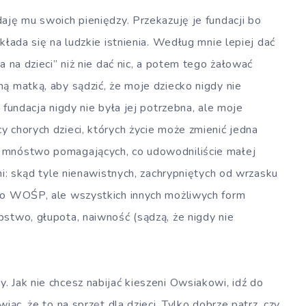
aję mu swoich pieniędzy. Przekazuję je fundacji bo
kłada się na ludzkie istnienia. Według mnie lepiej dać
a na dzieci” niż nie dać nic, a potem tego żałować
ą matką, aby sądzić, że moje dziecko nigdy nie
 fundacja nigdy nie była jej potrzebna, ale moje
 chorych dzieci, których życie może zmienić jedna
 mnóstwo pomagających, co udowodniliście małej
mi: skąd tyle nienawistnych, zachrypniętych od wrzasku
lko WOŚP, ale wszystkich innych możliwych form
pstwo, głupota, naiwność (sądzą, że nigdy nie
 Jak nie chcesz nabijać kieszeni Owsiakowi, idź do
iąc, że to na sprzęt dla dzieci. Tylko dobrze patrz, czy