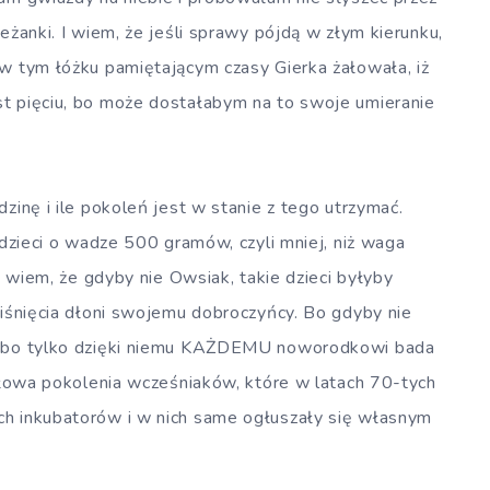
eżanki. I wiem, że jeśli sprawy pójdą w złym kierunku,
 w tym łóżku pamiętającym czasy Gierka żałowała, iż
st pięciu, bo może dostałabym na to swoje umieranie
zinę i ile pokoleń jest w stanie z tego utrzymać.
 dzieci o wadze 500 gramów, czyli mniej, niż waga
 I wiem, że gdyby nie Owsiak, takie dzieci byłyby
ciśnięcia dłoni swojemu dobroczyńcy. Bo gdyby nie
h, bo tylko dzięki niemu KAŻDEMU noworodkowi bada
połowa pokolenia wcześniaków, które w latach 70-tych
ch inkubatorów i w nich same ogłuszały się własnym