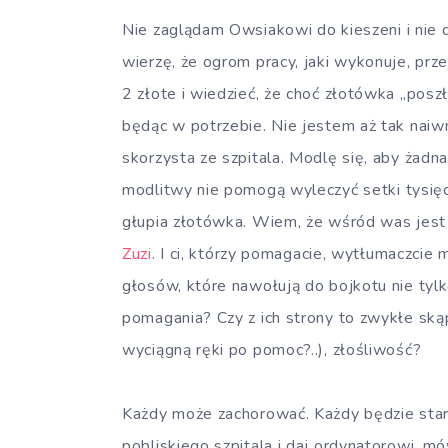
Nie zaglądam Owsiakowi do kieszeni i nie d
wierzę, że ogrom pracy, jaki wykonuje, prze
2 złote i wiedzieć, że choć złotówka „poszł
będąc w potrzebie. Nie jestem aż tak naiwn
skorzysta ze szpitala. Modlę się, aby żadna
modlitwy nie pomogą wyleczyć setki tysięcy
głupia złotówka. Wiem, że wśród was jest
Zuzi
. I ci, którzy pomagacie, wytłumaczcie 
głosów, które nawołują do bojkotu nie ty
pomagania? Czy z ich strony to zwykłe ską
wyciągną ręki po pomoc?..), złośliwość?
Każdy może zachorować. Każdy będzie stary.
pobliskiego szpitala i daj ordynatorowi, mów