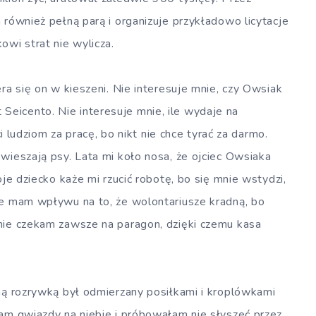
 również pełną parą i organizuje przykładowo licytacje
owi strat nie wylicza.
ra się on w kieszeni. Nie interesuje mnie, czy Owsiak
eicento. Nie interesuje mnie, ile wydaje na
ci ludziom za pracę, bo nikt nie chce tyrać za darmo.
wieszają psy. Lata mi koło nosa, że ojciec Owsiaka
oje dziecko każe mi rzucić robotę, bo się mnie wstydzi,
ie mam wpływu na to, że wolontariusze kradną, bo
nie czekam zawsze na paragon, dzięki czemu kasa
yną rozrywką był odmierzany posiłkami i kroplówkami
łam gwiazdy na niebie i próbowałam nie słyszeć przez