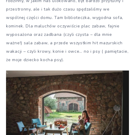
rodzinny, w jakim nas ulokowano, był bardzo przytulny i
przestronny, ale i tak dużo czasu spędzaliśmy we
wspólnej części domu. Tam biblioteczka, wygodna sofa,
kominek. Dla maluchów oczywiście plac zabaw, fajnie
wyposażona oraz zadbana (czyli czysta – dla mnie
ważne!) sala zabaw, a przede wszystkim hit mazurskich
wakacji – czyli krowy, konie i owce… no i psy ( pamiętacie,
że moje dziecko kocha psy).