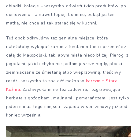
obiadki, kolacje – wszystko z świeżutkich produktów, po
domowemu… a nawet lepiej, bo mnie, odkąd jestem
matką, nie chce aż tak starać się w kuchni.
Tuż obok odkryliśmy też genialne miejsce, które
należałoby wykopać razem z fundamentami i przenieść z
całą do Małopolski, tak, abym miała nieco bliżej. Pierogi z
jagodami, jakich chyba nie jadłam jeszcze nigdy, placki
ziemniaczane ze śmietaną albo wieprzowiną, treściwy
rosół… wszystko to znaleźć można w
karczmie Stara
Kuźnia.
Zachwyciła mnie też cudowna, rozgrzewająca
herbata z goździkami, malinami i pomarańczami. Jest tylko
jeden minus tego miejsca– zapada w sen zimowy już pod
koniec września.