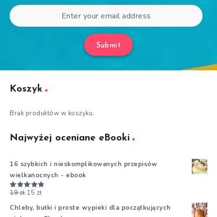
Submit
Koszyk
Brak produktów w koszyku.
Najwyżej oceniane eBooki
16 szybkich i nieskomplikowanych przepisów
wielkanocnych - ebook
19
zł
15
zł
Oceniono
5.00
na 5
Chleby, bułki i proste wypieki dla początkujących