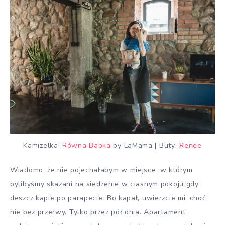
Kamizelka:
Równa Babka
by LaMama | Buty:
Renee
Wiadomo, że nie pojechałabym w miejsce, w którym
bylibyśmy skazani na siedzenie w ciasnym pokoju gdy
deszcz kapie po parapecie. Bo kapał, uwierzcie mi, choć
nie bez przerwy. Tylko przez pół dnia. Apartament