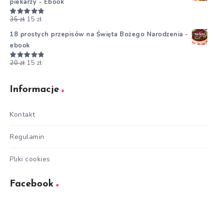
piekarzy - Ebook
35
zł
15
zł
Oceniono
5.00
na 5
18 prostych przepisów na Święta Bożego Narodzenia -
ebook
20
zł
15
zł
Oceniono
5.00
na 5
Informacje
Kontakt
Regulamin
Pliki cookies
Facebook