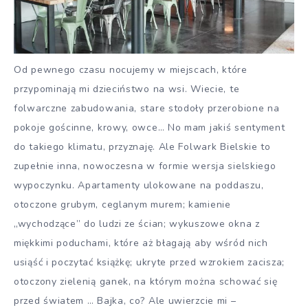
Od pewnego czasu nocujemy w miejscach, które
przypominają mi dzieciństwo na wsi. Wiecie, te
folwarczne zabudowania, stare stodoły przerobione na
pokoje gościnne, krowy, owce… No mam jakiś sentyment
do takiego klimatu, przyznaję. Ale Folwark Bielskie to
zupełnie inna, nowoczesna w formie wersja sielskiego
wypoczynku. Apartamenty ulokowane na poddaszu,
otoczone grubym, ceglanym murem; kamienie
„wychodzące” do ludzi ze ścian; wykuszowe okna z
miękkimi poduchami, które aż błagają aby wśród nich
usiąść i poczytać książkę; ukryte przed wzrokiem zacisza;
otoczony zielenią ganek, na którym można schować się
przed światem … Bajka, co? Ale uwierzcie mi –