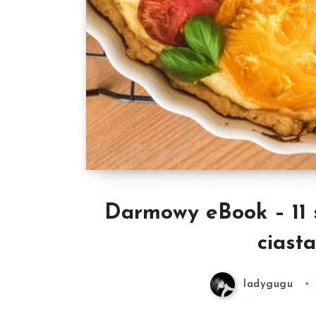
Darmowy eBook – 11 s
ciasta
ladygugu