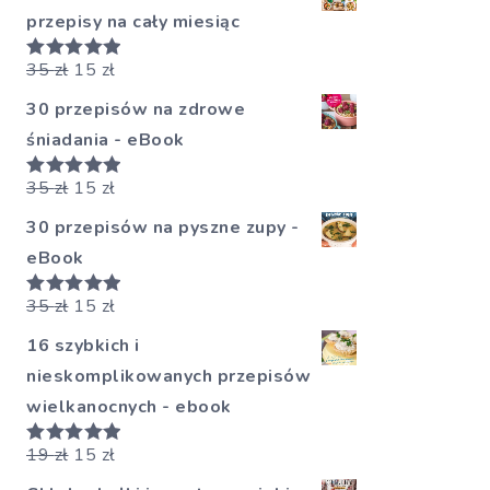
przepisy na cały miesiąc
35
zł
15
zł
Oceniono
5.00
na 5
30 przepisów na zdrowe
śniadania - eBook
35
zł
15
zł
Oceniono
5.00
na 5
30 przepisów na pyszne zupy -
eBook
35
zł
15
zł
Oceniono
5.00
na 5
16 szybkich i
nieskomplikowanych przepisów
wielkanocnych - ebook
19
zł
15
zł
Oceniono
5.00
na 5