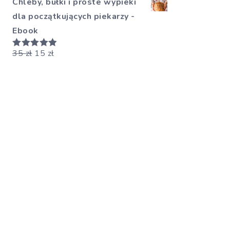
Chleby, bułki i proste wypieki
dla początkujących piekarzy -
Ebook
35
zł
15
zł
Oceniono
5.00
na 5