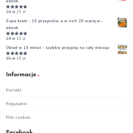
ebook
20
zł
15
zł
Oceniono
5.00
na 5
Zupa krem - 15 przepisów, a w nich 20 warzyw -
ebook
19
zł
15
zł
Oceniono
5.00
na 5
Obiad w 15 minut - szybkie przepisy na cały miesiąc
35
zł
15
zł
Oceniono
5.00
na 5
Informacje
Kontakt
Regulamin
Pliki cookies
Facebook