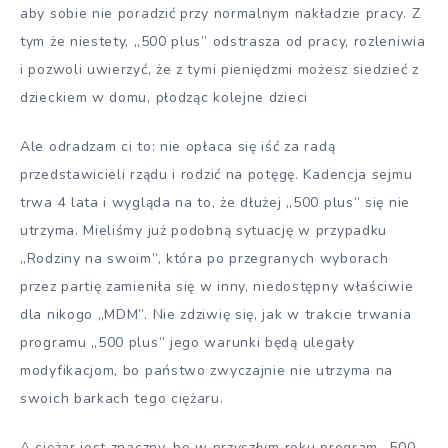
aby sobie nie poradzić przy normalnym nakładzie pracy. Z
tym że niestety, „500 plus” odstrasza od pracy, rozleniwia
i pozwoli uwierzyć, że z tymi pieniędzmi możesz siedzieć z
dzieckiem w domu, płodząc kolejne dzieci
Ale odradzam ci to: nie opłaca się iść za radą
przedstawicieli rządu i rodzić na potęgę. Kadencja sejmu
trwa 4 lata i wygląda na to, że dłużej „500 plus” się nie
utrzyma. Mieliśmy już podobną sytuację w przypadku
„Rodziny na swoim”, która po przegranych wyborach
przez partię zamieniła się w inny, niedostępny właściwie
dla nikogo „MDM”. Nie zdziwię się, jak w trakcie trwania
programu „500 plus” jego warunki będą ulegały
modyfikacjom, bo państwo zwyczajnie nie utrzyma na
swoich barkach tego ciężaru.
A ciężar jest znaczny, bo w przyszłym roku program „500