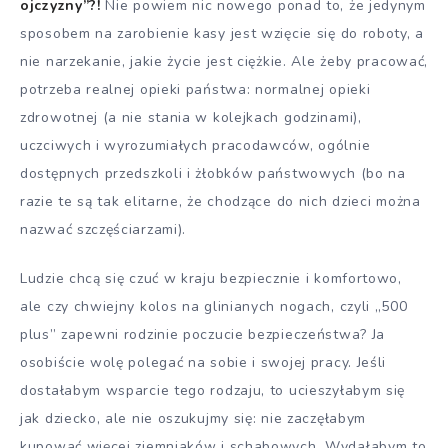
ojczyzny”?!
Nie powiem nic nowego ponad to, że jedynym
sposobem na zarobienie kasy jest wzięcie się do roboty, a
nie narzekanie, jakie życie jest ciężkie. Ale żeby pracować,
potrzeba realnej opieki państwa: normalnej opieki
zdrowotnej (a nie stania w kolejkach godzinami),
uczciwych i wyrozumiałych pracodawców, ogólnie
dostępnych przedszkoli i żłobków państwowych (bo na
razie te są tak elitarne, że chodzące do nich dzieci można
nazwać szczęściarzami).
Ludzie chcą się czuć w kraju bezpiecznie i komfortowo,
ale czy chwiejny kolos na glinianych nogach, czyli „500
plus” zapewni rodzinie poczucie bezpieczeństwa? Ja
osobiście wolę polegać na sobie i swojej pracy. Jeśli
dostałabym wsparcie tego rodzaju, to ucieszyłabym się
jak dziecko, ale nie oszukujmy się: nie zaczęłabym
kupować więcej ziemniaków i schabowych. Wydałabym to