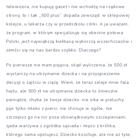
telewizora, nie kupuję gazet i nie wchodzę na rządowe
strony, to i tak „500 plus” dopada zewsząd: w sklepowej
kolejce, u lekarza czy w przedszkolu córki. A ja uważam,
że program, w którym specjalizuje się obecnie połowa
Polski, jest największą kiełbasą wyborczą wszechczasów i
zemści się na nas bardzo szybko. Dlaczego?
Po pierwsze nie mam pojęcia, skąd wyliczenia, że 500 zł
wystarczy na utrzymanie dziecka i na przyspieszenie
decyzji o zajściu w ciążę. Wiem, że teraz zaleje mnie fala
hejtu, ale 500 zł na utrzymanie dziecka to śmieszne
pieniądze, chyba że twoje dziecko: nie sika w pieluchy,
pije tylko mleko z piersi, nie choruje w ogóle, nie
szczepisz go na nic poza obowiązkowymi szczepieniami,
zjada warzywa z ogródka sąsiada i mięso z królika,
którego sama upolujesz. Dziecko kosztuje, ale nie aż tyle,