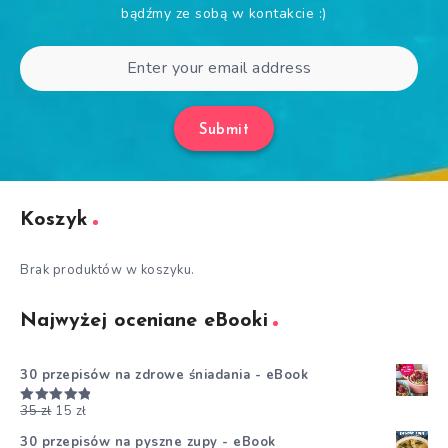
bądźmy ze sobą w kontakcie :)
Submit
Koszyk
Brak produktów w koszyku.
Najwyżej oceniane eBooki
30 przepisów na zdrowe śniadania - eBook
35
zł
15
zł
Oceniono
5.00
na 5
30 przepisów na pyszne zupy - eBook