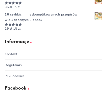
35
zł
15
zł
Oceniono
5.00
na 5
16 szybkich i nieskomplikowanych przepisów
wielkanocnych - ebook
19
zł
15
zł
Oceniono
5.00
na 5
Informacje
Kontakt
Regulamin
Pliki cookies
Facebook