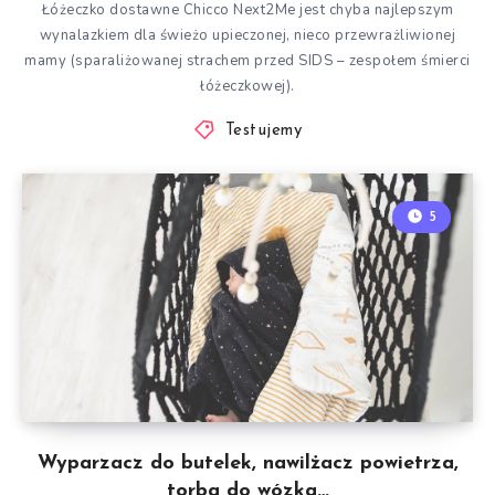
Łóżeczko dostawne Chicco Next2Me jest chyba najlepszym
wynalazkiem dla świeżo upieczonej, nieco przewrażliwionej
mamy (sparaliżowanej strachem przed SIDS – zespołem śmierci
łóżeczkowej).
Testujemy
5
Wyparzacz do butelek, nawilżacz powietrza,
torba do wózka…