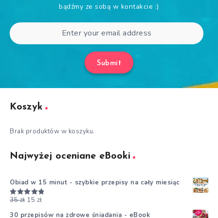
bądźmy ze sobą w kontakcie :)
Submit
Koszyk
Brak produktów w koszyku.
Najwyżej oceniane eBooki
Obiad w 15 minut - szybkie przepisy na cały miesiąc
35
zł
15
zł
Oceniono
5.00
na 5
30 przepisów na zdrowe śniadania - eBook