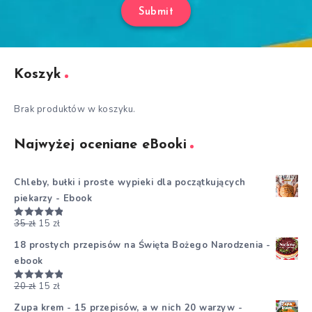
Submit
Koszyk
Brak produktów w koszyku.
Najwyżej oceniane eBooki
Chleby, bułki i proste wypieki dla początkujących
piekarzy - Ebook
35
zł
15
zł
Oceniono
5.00
na 5
18 prostych przepisów na Święta Bożego Narodzenia -
ebook
20
zł
15
zł
Oceniono
5.00
na 5
Zupa krem - 15 przepisów, a w nich 20 warzyw -