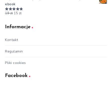
ebook
19
zł
15
zł
Oceniono
5.00
na 5
Informacje
Kontakt
Regulamin
Pliki cookies
Facebook