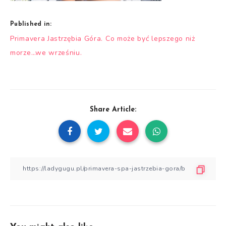
Published in:
Nawigacja
Primavera Jastrzębia Góra. Co może być lepszego niż
wpisu
morze…we wrześniu.
Share Article: