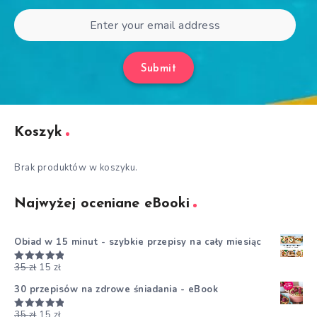
Submit
Koszyk
Brak produktów w koszyku.
Najwyżej oceniane eBooki
Obiad w 15 minut - szybkie przepisy na cały miesiąc
35
zł
15
zł
Oceniono
5.00
na 5
30 przepisów na zdrowe śniadania - eBook
35
zł
15
zł
Oceniono