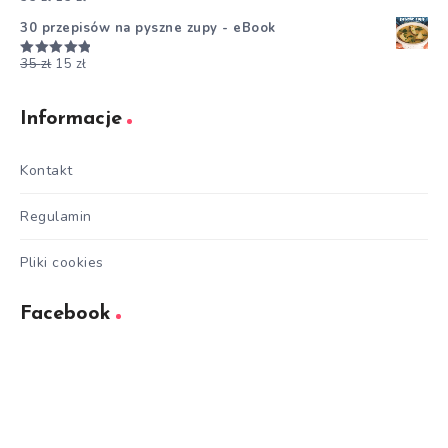
5.00
na 5
30 przepisów na pyszne zupy - eBook
35
zł
15
zł
Oceniono
5.00
na 5
Informacje
Kontakt
Regulamin
Pliki cookies
Facebook