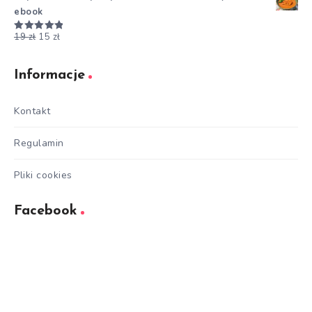
ebook
19
zł
15
zł
Oceniono
5.00
na 5
Informacje
Kontakt
Regulamin
Pliki cookies
Facebook