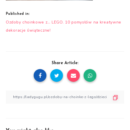
Published in:
Nawigacja
Ozdoby choinkowe z… LEGO. 10 pomysłów na kreatywne
wpisu
dekoracje świąteczne!
Share Article: