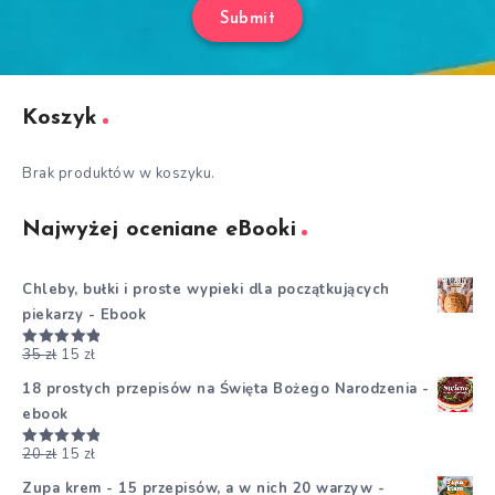
Submit
Koszyk
Brak produktów w koszyku.
Najwyżej oceniane eBooki
Chleby, bułki i proste wypieki dla początkujących
piekarzy - Ebook
35
zł
15
zł
Oceniono
5.00
na 5
18 prostych przepisów na Święta Bożego Narodzenia -
ebook
20
zł
15
zł
Oceniono
5.00
na 5
Zupa krem - 15 przepisów, a w nich 20 warzyw -