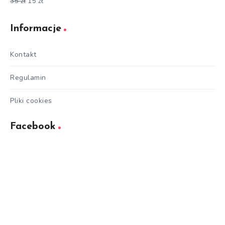
35
zł
15
zł
Oceniono
5.00
na 5
Informacje
Kontakt
Regulamin
Pliki cookies
Facebook