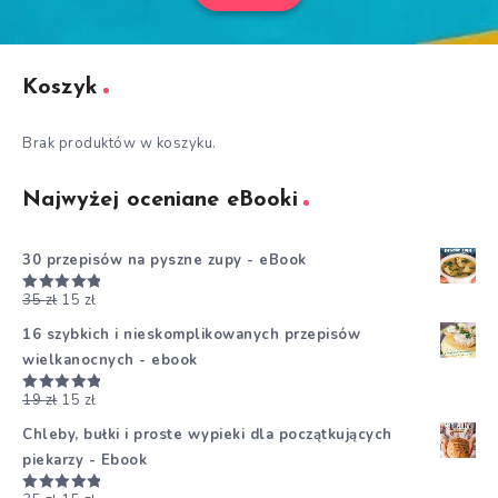
Koszyk
Brak produktów w koszyku.
Najwyżej oceniane eBooki
30 przepisów na pyszne zupy - eBook
35
zł
15
zł
Oceniono
5.00
na 5
16 szybkich i nieskomplikowanych przepisów
wielkanocnych - ebook
19
zł
15
zł
Oceniono
5.00
na 5
Chleby, bułki i proste wypieki dla początkujących
piekarzy - Ebook