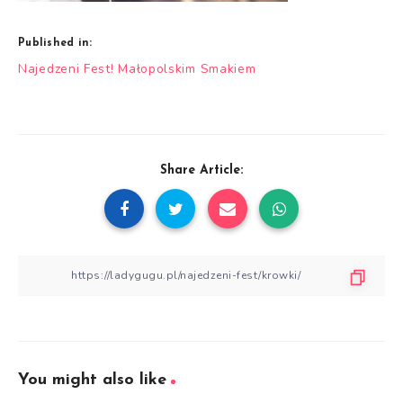
Published in:
Nawigacja
Najedzeni Fest! Małopolskim Smakiem
wpisu
Share Article:
You might also like