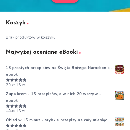
Koszyk
Brak produktów w koszyku.
Najwyżej oceniane eBooki
18 prostych przepisów na Święta Bożego Narodzenia -
ebook
20
zł
15
zł
Oceniono
5.00
na 5
Zupa krem - 15 przepisów, a w nich 20 warzyw -
ebook
19
zł
15
zł
Oceniono
5.00
na 5
Obiad w 15 minut - szybkie przepisy na cały miesiąc