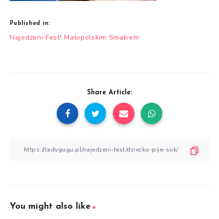
Published in:
Nawigacja
Najedzeni Fest! Małopolskim Smakiem
wpisu
Share Article:
You might also like