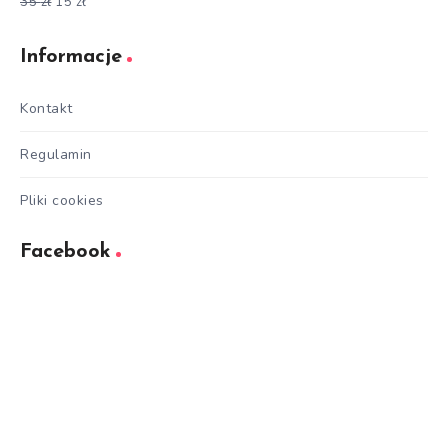
35
zł
15
zł
Oceniono
5.00
na 5
Informacje
Kontakt
Regulamin
Pliki cookies
Facebook