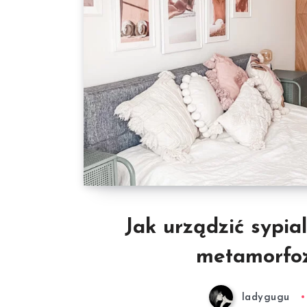
Jak urządzić sypia
metamorfoza
ladygugu