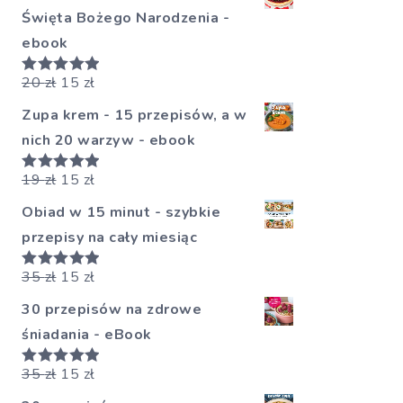
Święta Bożego Narodzenia -
ebook
20
zł
15
zł
Oceniono
5.00
na 5
Zupa krem - 15 przepisów, a w
nich 20 warzyw - ebook
19
zł
15
zł
Oceniono
5.00
na 5
Obiad w 15 minut - szybkie
przepisy na cały miesiąc
35
zł
15
zł
Oceniono
5.00
na 5
30 przepisów na zdrowe
śniadania - eBook
35
zł
15
zł
Oceniono
5.00
na 5