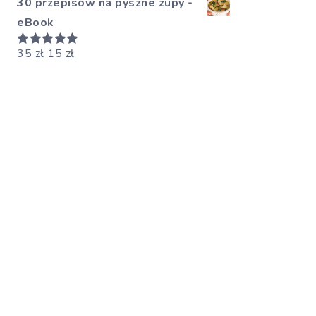
30 przepisów na pyszne zupy -
eBook
35
zł
15
zł
Oceniono
5.00
na 5