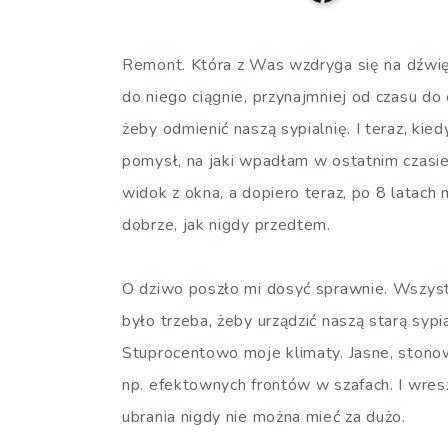
Remont. Która z Was wzdryga się na dźwię
do niego ciągnie, przynajmniej od czasu d
żeby odmienić naszą sypialnię. I teraz, kie
pomysł, na jaki wpadłam w ostatnim czasie
widok z okna, a dopiero teraz, po 8 latach 
dobrze, jak nigdy przedtem.
O dziwo poszło mi dosyć sprawnie. Wszystk
było trzeba, żeby urządzić naszą starą sypi
Stuprocentowo moje klimaty. Jasne, stonow
np. efektownych frontów w szafach. I wres
ubrania nigdy nie można mieć za dużo.