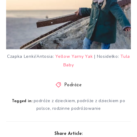
Czapka Lenki/Antosia:
Yellow Yarny Yak
| Nosidełko:
Tula
Baby
Podróże
podróże z dzieckiem
podróże z dzieckiem po
,
Tagged in:
polsce
rodzinne podróżowanie
,
Share Article: