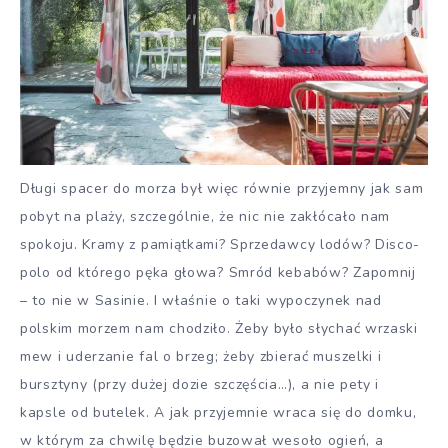
Długi spacer do morza był więc równie przyjemny jak sam
pobyt na plaży, szczególnie, że nic nie zakłócało nam
spokoju. Kramy z pamiątkami? Sprzedawcy lodów? Disco-
polo od którego pęka głowa? Smród kebabów? Zapomnij
– to nie w Sasinie. I właśnie o taki wypoczynek nad
polskim morzem nam chodziło. Żeby było słychać wrzaski
mew i uderzanie fal o brzeg; żeby zbierać muszelki i
bursztyny (przy dużej dozie szczęścia…), a nie pety i
kapsle od butelek. A jak przyjemnie wraca się do domku,
w którym za chwilę będzie buzował wesoło ogień, a