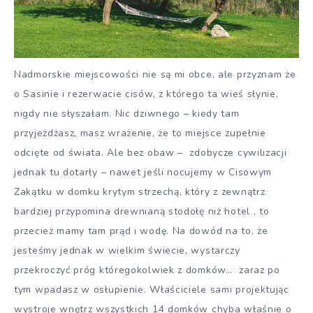
Nadmorskie miejscowości nie są mi obce, ale przyznam że
o Sasinie i rezerwacie cisów, z którego ta wieś słynie,
nigdy nie słyszałam. Nic dziwnego – kiedy tam
przyjeżdżasz, masz wrażenie, że to miejsce zupełnie
odcięte od świata. Ale bez obaw – zdobycze cywilizacji
jednak tu dotarły – nawet jeśli nocujemy w Cisowym
Zakątku w domku krytym strzechą, który z zewnątrz
bardziej przypomina drewnianą stodołę niż hotel , to
przecież mamy tam prąd i wodę. Na dowód na to, że
jesteśmy jednak w wielkim świecie, wystarczy
przekroczyć próg któregokolwiek z domków… zaraz po
tym wpadasz w osłupienie. Właściciele sami projektując
wystroje wnętrz wszystkich 14 domków chyba właśnie o