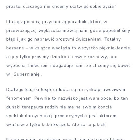
prostu, dlaczego nie chcemy ułatwiać sobie życia?
I tutaj z pomocą przychodzą poradniki, które w
przeważającej większości mówią nam, gdzie popełniliśmy
błąd i jak go naprawić prostymi ćwiczeniami. Totalny
bezsens – w książce wygląda to wszystko pięknie-ładnie,
a gdy tylko prosimy dziecko o chwilę rozmowy, ono
wybucha śmiechem i dogaduje nam, że chcemy się bawić
w „Supernianię”.
Dlatego książki Jespera Juula są na rynku prawdziwym
fenomenem. Pewnie to nazwisko jest wam obce, bo ten
duński terapeuta rodzin nie ma na swoim koncie
spektakularnych akcji promocyjnych i jest aktorem
właściwie tylko kilku książek. Ale za to jakich!
Na pewno nie znajdziecie w nich żadnych porad typu: