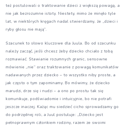
też postulowali o traktowanie dzieci z większą powagą, a
nie jak bezrozumne istoty. Niestety, mimo że minęło tyle
lat, w niektórych kręgach nadal stwierdzamy, że „dzieci i
ryby głosu nie mają”.
Szacunek to słowo kluczowe dla Juula. Bo od szacunku
należy zacząć, jeśli chcesz żeby dziecko chciało z tobą
rozmawiać. Stawianie rozumnych granic, sensowne
mówienie „nie” oraz traktowanie z powagą komunikatów
nadawanych przez dziecko – to wszystko niby proste, a
jak często o tym zapominamy. Bo mówimy, że dziecko
marudzi, drze się i nudzi – a ono po prostu tak się
komunikuje, podświadomie i intuicyjnie, bo nie potrafi
jeszcze inaczej. Każąc mu siedzieć cicho sprowadzamy go
do podrzędnej roli, a Juul postuluje: „Dziecko jest
pełnoprawnym członkiem rodziny, razem ze swoimi