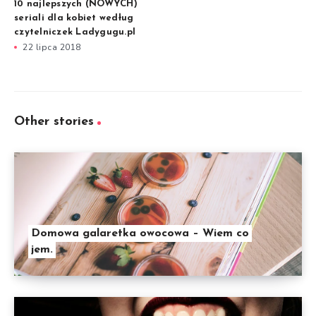
10 najlepszych (NOWYCH)
seriali dla kobiet według
czytelniczek Ladygugu.pl
22 lipca 2018
Other stories
Domowa galaretka owocowa – Wiem co
jem.