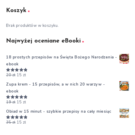
Koszyk
Brak produktów w koszyku.
Najwyżej oceniane eBooki
18 prostych przepisów na Święta Bożego Narodzenia -
ebook
20
zł
15
zł
Oceniono
5.00
na 5
Zupa krem - 15 przepisów, a w nich 20 warzyw -
ebook
19
zł
15
zł
Oceniono
5.00
na 5
Obiad w 15 minut - szybkie przepisy na cały miesiąc
35
zł
15
zł
Oceniono
5.00
na 5