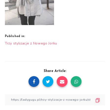
Published in:
Nawigacja
Trzy stylizacje z Nowego Jorku
wpisu
Share Article: