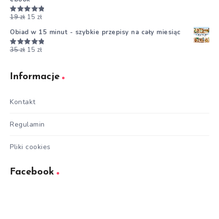
19
zł
15
zł
Oceniono
5.00
na 5
Obiad w 15 minut - szybkie przepisy na cały miesiąc
35
zł
15
zł
Oceniono
5.00
na 5
Informacje
Kontakt
Regulamin
Pliki cookies
Facebook