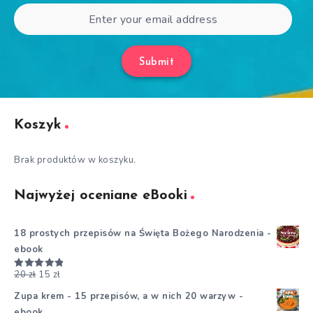
Submit
Koszyk
Brak produktów w koszyku.
Najwyżej oceniane eBooki
18 prostych przepisów na Święta Bożego Narodzenia -
ebook
20
zł
15
zł
Oceniono
5.00
na 5
Zupa krem - 15 przepisów, a w nich 20 warzyw -
ebook