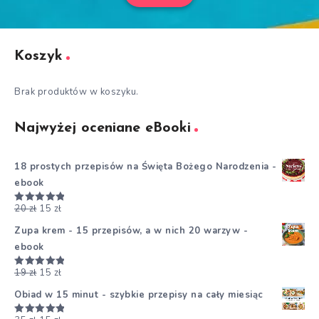
Koszyk
Brak produktów w koszyku.
Najwyżej oceniane eBooki
18 prostych przepisów na Święta Bożego Narodzenia -
ebook
20
zł
15
zł
Oceniono
5.00
na 5
Zupa krem - 15 przepisów, a w nich 20 warzyw -
ebook
19
zł
15
zł
Oceniono
5.00
na 5
Obiad w 15 minut - szybkie przepisy na cały miesiąc