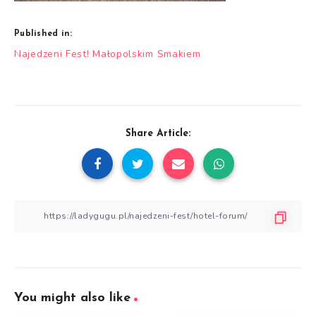
Published in:
Nawigacja
Najedzeni Fest! Małopolskim Smakiem
wpisu
Share Article:
You might also like