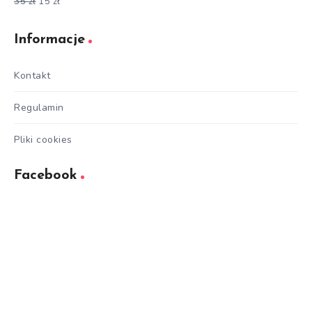
35
zł
15
zł
Oceniono
5.00
na 5
Informacje
Kontakt
Regulamin
Pliki cookies
Facebook