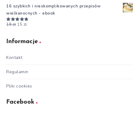
5.00
na 5
16 szybkich i nieskomplikowanych przepisów
wielkanocnych - ebook
19
zł
15
zł
Oceniono
5.00
na 5
Informacje
Kontakt
Regulamin
Pliki cookies
Facebook