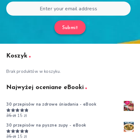
Submit
Koszyk
Brak produktów w koszyku.
Najwyżej oceniane eBooki
30 przepisów na zdrowe śniadania - eBook
35
zł
15
zł
Oceniono
5.00
na 5
30 przepisów na pyszne zupy - eBook
35
zł
15
zł
Oceniono