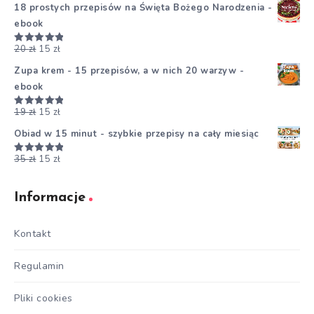
18 prostych przepisów na Święta Bożego Narodzenia -
ebook
20
zł
15
zł
Oceniono
5.00
na 5
Zupa krem - 15 przepisów, a w nich 20 warzyw -
ebook
19
zł
15
zł
Oceniono
5.00
na 5
Obiad w 15 minut - szybkie przepisy na cały miesiąc
35
zł
15
zł
Oceniono
5.00
na 5
Informacje
Kontakt
Regulamin
Pliki cookies