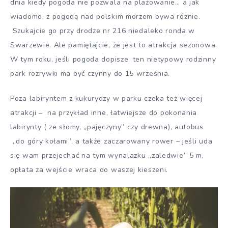
dnia kiedy pogoda nie pozwala na plażowanie… a jak
wiadomo, z pogodą nad polskim morzem bywa różnie.
Szukajcie go przy drodze nr 216 niedaleko ronda w
Swarzewie. Ale pamiętajcie, że jest to atrakcja sezonowa.
W tym roku, jeśli pogoda dopisze, ten nietypowy rodzinny
park rozrywki ma być czynny do 15 września.
Poza labiryntem z kukurydzy w parku czeka też więcej
atrakcji – na przykład inne, łatwiejsze do pokonania
labirynty ( ze słomy, „pajęczyny” czy drewna), autobus
„do góry kołami”, a także zaczarowany rower – jeśli uda
się wam przejechać na tym wynalazku „zaledwie” 5 m,
opłata za wejście wraca do waszej kieszeni.