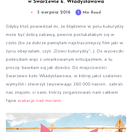
w Swarzewie k. Władysławowa
3 sierpnia 2016
1
Min Read
Gdyby ktoś powiedział mi, że błądzenie w polu kukurydzy
może być dobrą zabawą, pewnie postukałabym się w
czoło (bo za dobrze pamiętam najstraszniejszy film jaki w
życiu obejrzałam, czyli „Dzieci kukurydzy”…). Do wycieczki
podeszłam więc z umiarkowanym entuzjazmem, a tu
proszę: bawiłam się jak dziecko. Do miejscowości
Swarzewo koło Władysławowa, w której jakiś szaleniec
wymyślił i stworzył (wysiewając 260 000 nasion, zabrali
nas znajomi, ci sami, którzy zorganizowali nam całkiem
fajne
wakacje nad morzem
.