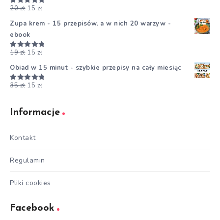
20
zł
15
zł
Oceniono
5.00
na 5
Zupa krem - 15 przepisów, a w nich 20 warzyw -
ebook
19
zł
15
zł
Oceniono
5.00
na 5
Obiad w 15 minut - szybkie przepisy na cały miesiąc
35
zł
15
zł
Oceniono
5.00
na 5
Informacje
Kontakt
Regulamin
Pliki cookies
Facebook