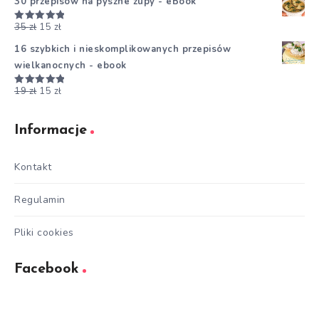
30 przepisów na pyszne zupy - eBook
35
zł
15
zł
Oceniono
5.00
na 5
16 szybkich i nieskomplikowanych przepisów
wielkanocnych - ebook
19
zł
15
zł
Oceniono
5.00
na 5
Informacje
Kontakt
Regulamin
Pliki cookies
Facebook