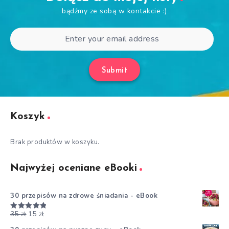
bądźmy ze sobą w kontakcie :)
Submit
Koszyk
Brak produktów w koszyku.
Najwyżej oceniane eBooki
30 przepisów na zdrowe śniadania - eBook
35
zł
15
zł
Oceniono
5.00
na 5