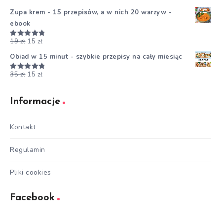
5.00
na 5
Zupa krem - 15 przepisów, a w nich 20 warzyw -
ebook
19
zł
15
zł
Oceniono
5.00
na 5
Obiad w 15 minut - szybkie przepisy na cały miesiąc
35
zł
15
zł
Oceniono
5.00
na 5
Informacje
Kontakt
Regulamin
Pliki cookies
Facebook