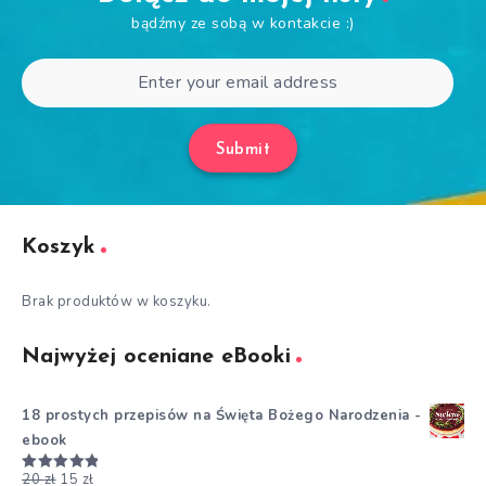
bądźmy ze sobą w kontakcie :)
Submit
Koszyk
Brak produktów w koszyku.
Najwyżej oceniane eBooki
18 prostych przepisów na Święta Bożego Narodzenia -
ebook
20
zł
15
zł
Oceniono