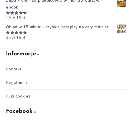
Zupa krem - 15 przepisów, a w nich 20 warzyw -
ebook
19
zł
15
zł
Oceniono
5.00
na 5
Obiad w 15 minut - szybkie przepisy na cały miesiąc
35
zł
15
zł
Oceniono
5.00
na 5
Informacje
Kontakt
Regulamin
Pliki cookies
Facebook