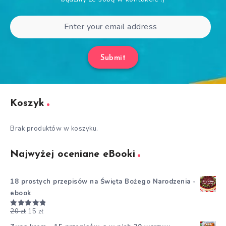
Submit
Koszyk
Brak produktów w koszyku.
Najwyżej oceniane eBooki
18 prostych przepisów na Święta Bożego Narodzenia -
ebook
20
zł
15
zł
Oceniono
5.00
na 5