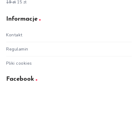
19
zł
15
zł
Oceniono
5.00
na 5
Informacje
Kontakt
Regulamin
Pliki cookies
Facebook