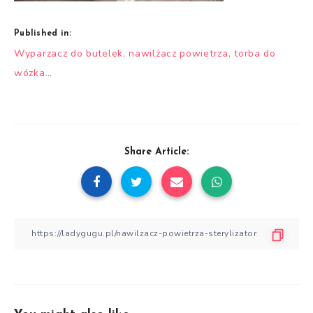
Published in:
Nawigacja
Wyparzacz do butelek, nawilżacz powietrza, torba do
wpisu
wózka…
Share Article: