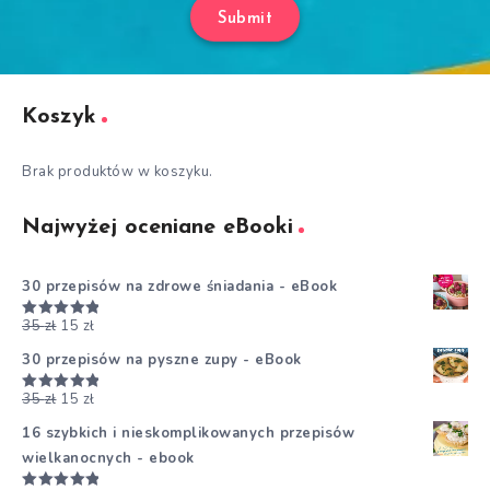
Submit
Koszyk
Brak produktów w koszyku.
Najwyżej oceniane eBooki
30 przepisów na zdrowe śniadania - eBook
35
zł
15
zł
Oceniono
5.00
na 5
30 przepisów na pyszne zupy - eBook
35
zł
15
zł
Oceniono
5.00
na 5
16 szybkich i nieskomplikowanych przepisów
wielkanocnych - ebook