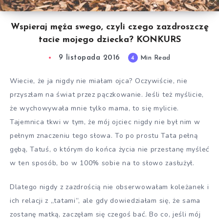
Wspieraj męża swego, czyli czego zazdroszczę
tacie mojego dziecka? KONKURS
9 listopada 2016
4
Min Read
Wiecie, że ja nigdy nie miałam ojca? Oczywiście, nie
przyszłam na świat przez pączkowanie. Jeśli też myślicie,
że wychowywała mnie tylko mama, to się mylicie.
Tajemnica tkwi w tym, że mój ojciec nigdy nie był nim w
pełnym znaczeniu tego słowa. To po prostu Tata pełną
gębą, Tatuś, o którym do końca życia nie przestanę myśleć
w ten sposób, bo w 100% sobie na to słowo zasłużył.
Dlatego nigdy z zazdrością nie obserwowałam koleżanek i
ich relacji z „tatami”, ale gdy dowiedziałam się, że sama
zostanę matką, zaczęłam się czegoś bać. Bo co, jeśli mój