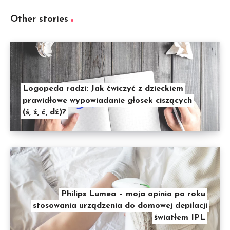
Other stories
Logopeda radzi: Jak ćwiczyć z dzieckiem
prawidłowe wypowiadanie głosek ciszących
(ś, ź, ć, dź)?
Philips Lumea – moja opinia po roku
stosowania urządzenia do domowej depilacji
światłem IPL