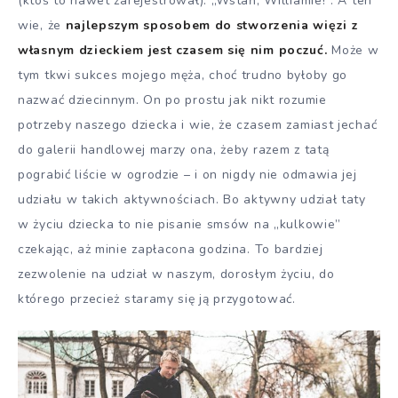
(ktoś to nawet zarejestrował): „Wstań, Williamie!”. A ten
wie, że
najlepszym sposobem do stworzenia więzi z
własnym dzieckiem jest czasem się nim poczuć.
Może w
tym tkwi sukces mojego męża, choć trudno byłoby go
nazwać dziecinnym. On po prostu jak nikt rozumie
potrzeby naszego dziecka i wie, że czasem zamiast jechać
do galerii handlowej marzy ona, żeby razem z tatą
pograbić liście w ogrodzie – i on nigdy nie odmawia jej
udziału w takich aktywnościach. Bo aktywny udział taty
w życiu dziecka to nie pisanie smsów na „kulkowie”
czekając, aż minie zapłacona godzina. To bardziej
zezwolenie na udział w naszym, dorosłym życiu, do
którego przecież staramy się ją przygotować.