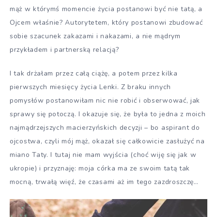
mąż w którymś momencie życia postanowi być nie tatą, a
Ojcem właśnie? Autorytetem, który postanowi zbudować
sobie szacunek zakazami i nakazami, a nie mądrym
przykładem i partnerską relacją?
I tak drżałam przez całą ciążę, a potem przez kilka
pierwszych miesięcy życia Lenki. Z braku innych
pomysłów postanowiłam nic nie robić i obserwować, jak
sprawy się potoczą. I okazuje się, że była to jedna z moich
najmądrzejszych macierzyńskich decyzji – bo aspirant do
ojcostwa, czyli mój mąż, okazał się całkowicie zasłużyć na
miano Taty. I tutaj nie mam wyjścia (choć wiję się jak w
ukropie) i przyznaję: moja córka ma ze swoim tatą tak
mocną, trwałą więź, że czasami aż im tego zazdroszczę…