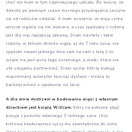
choć nie mam w tym najmniejszego udziału. Bo wiecie, że
dziecko po pewnym czasie mocnego przywiązania zaczyna
się od rodziców oddalać. A mam wrażenie, że moja córka
jeszcze nigdzie się nie wybiera, a czas spędzany z rodziną
jest dla niej najlepszą zabawą. Znam niestety i takie
rodziny, w którym dziecko nigdy, aż do 7 roku życia, nie
spędziło nawet jednego dnia sam na sam z tatą (i to
wcale nie jest wina tego ostatniego, a matki, która nie
ufa swojemu partnerowi). Znam ojców, którzy budują
wspomniany autorytet tworząc dystans i można tu
bardziej mówić o opiekunie niż tacie.
A dla mnie mistrzem w budowaniu więzi z własnym
dzieckiem jest książę William,
który na połowie zdjęć
pozuje z poziomu własnego 3-letniego syna, choć
królowa każdorazowo syczy mu zawstydzona do ucha