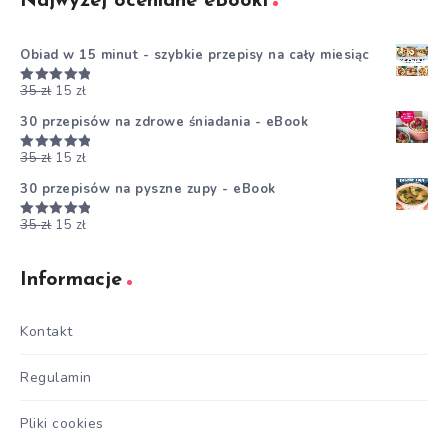
Najwyżej oceniane eBooki
Obiad w 15 minut - szybkie przepisy na cały miesiąc
35
zł
15
zł
Oceniono
5.00
na 5
30 przepisów na zdrowe śniadania - eBook
35
zł
15
zł
Oceniono
5.00
na 5
30 przepisów na pyszne zupy - eBook
35
zł
15
zł
Oceniono
5.00
na 5
Informacje
Kontakt
Regulamin
Pliki cookies