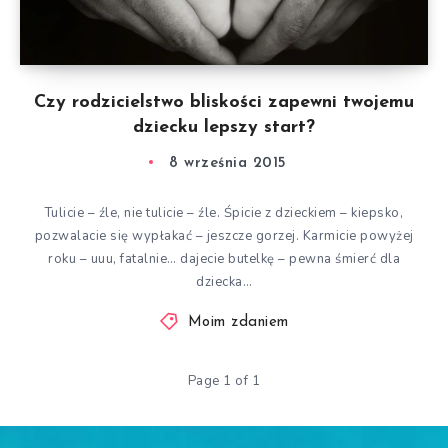
Czy rodzicielstwo bliskości zapewni twojemu
dziecku lepszy start?
8 września 2015
Tulicie – źle, nie tulicie – źle. Śpicie z dzieckiem – kiepsko,
pozwalacie się wypłakać – jeszcze gorzej. Karmicie powyżej
roku – uuu, fatalnie… dajecie butelkę – pewna śmierć dla
dziecka…
Moim zdaniem
Page 1 of 1