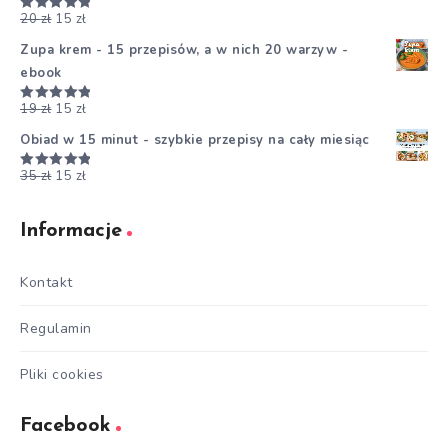
20
zł
15
zł
Oceniono
5.00
na 5
Zupa krem - 15 przepisów, a w nich 20 warzyw -
ebook
19
zł
15
zł
Oceniono
5.00
na 5
Obiad w 15 minut - szybkie przepisy na cały miesiąc
35
zł
15
zł
Oceniono
5.00
na 5
Informacje
Kontakt
Regulamin
Pliki cookies
Facebook