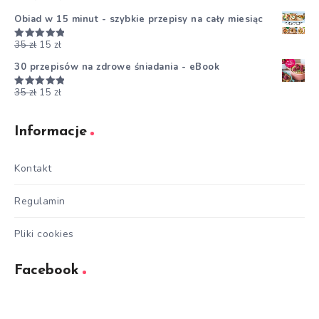
5.00
na 5
Obiad w 15 minut - szybkie przepisy na cały miesiąc
35
zł
15
zł
Oceniono
5.00
na 5
30 przepisów na zdrowe śniadania - eBook
35
zł
15
zł
Oceniono
5.00
na 5
Informacje
Kontakt
Regulamin
Pliki cookies
Facebook