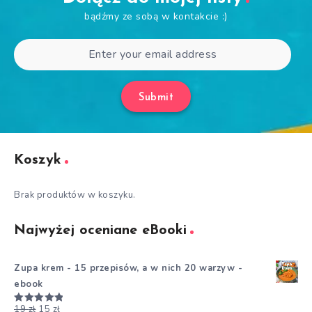
bądźmy ze sobą w kontakcie :)
Submit
Koszyk
Brak produktów w koszyku.
Najwyżej oceniane eBooki
Zupa krem - 15 przepisów, a w nich 20 warzyw -
ebook
19
zł
15
zł
Oceniono