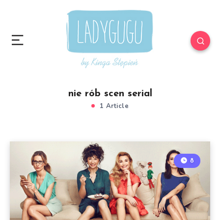
nie rób scen serial
1 Article
8