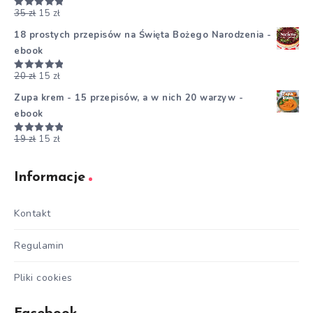
35
zł
15
zł
Oceniono
5.00
na 5
18 prostych przepisów na Święta Bożego Narodzenia -
ebook
20
zł
15
zł
Oceniono
5.00
na 5
Zupa krem - 15 przepisów, a w nich 20 warzyw -
ebook
19
zł
15
zł
Oceniono
5.00
na 5
Informacje
Kontakt
Regulamin
Pliki cookies