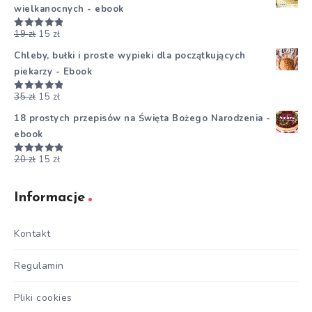
wielkanocnych - ebook
19
zł
15
zł
Oceniono
5.00
na 5
Chleby, bułki i proste wypieki dla początkujących
piekarzy - Ebook
35
zł
15
zł
Oceniono
5.00
na 5
18 prostych przepisów na Święta Bożego Narodzenia -
ebook
20
zł
15
zł
Oceniono
5.00
na 5
Informacje
Kontakt
Regulamin
Pliki cookies