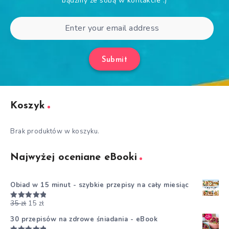
bądźmy ze sobą w kontakcie :)
Submit
Koszyk
Brak produktów w koszyku.
Najwyżej oceniane eBooki
Obiad w 15 minut - szybkie przepisy na cały miesiąc
35
zł
15
zł
Oceniono
5.00
na 5
30 przepisów na zdrowe śniadania - eBook