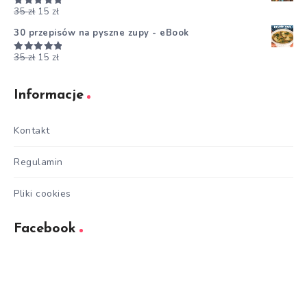
35
zł
15
zł
Oceniono
5.00
na 5
30 przepisów na pyszne zupy - eBook
35
zł
15
zł
Oceniono
5.00
na 5
Informacje
Kontakt
Regulamin
Pliki cookies
Facebook