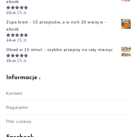
ebook
20
zł
15
zł
Oceniono
5.00
na 5
Zupa krem - 15 przepisów, a w nich 20 warzyw -
ebook
19
zł
15
zł
Oceniono
5.00
na 5
Obiad w 15 minut - szybkie przepisy na cały miesiąc
35
zł
15
zł
Oceniono
5.00
na 5
Informacje
Kontakt
Regulamin
Pliki cookies