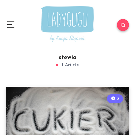
stewia
1 Article
3